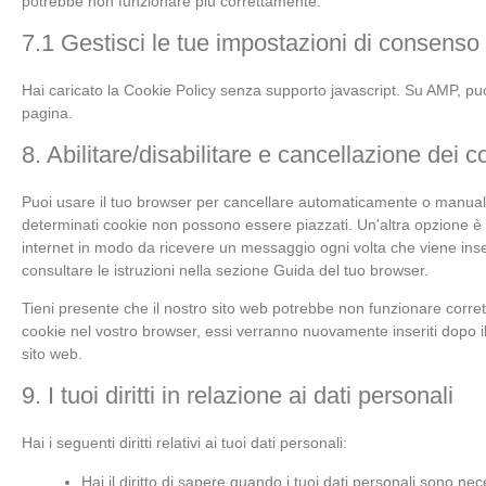
potrebbe non funzionare più correttamente.
7.1 Gestisci le tue impostazioni di consenso
Hai caricato la Cookie Policy senza supporto javascript. Su AMP, puo
pagina.
8. Abilitare/disabilitare e cancellazione dei c
Puoi usare il tuo browser per cancellare automaticamente o manualm
determinati cookie non possono essere piazzati. Un'altra opzione è 
internet in modo da ricevere un messaggio ogni volta che viene inser
consultare le istruzioni nella sezione Guida del tuo browser.
Tieni presente che il nostro sito web potrebbe non funzionare corretta
cookie nel vostro browser, essi verranno nuovamente inseriti dopo i
sito web.
9. I tuoi diritti in relazione ai dati personali
Hai i seguenti diritti relativi ai tuoi dati personali:
Hai il diritto di sapere quando i tuoi dati personali sono 