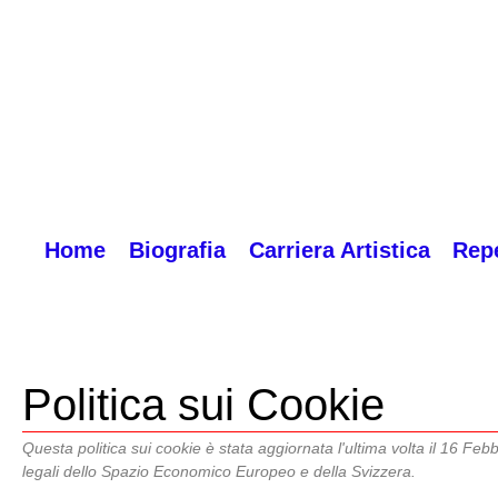
Home
Biografia
Carriera Artistica
Repe
Politica sui Cookie
Questa politica sui cookie è stata aggiornata l'ultima volta il 16 Febb
legali dello Spazio Economico Europeo e della Svizzera.