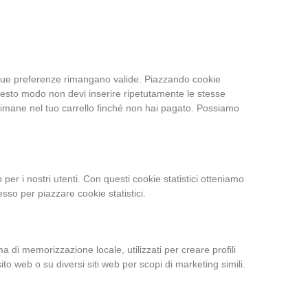
e tue preferenze rimangano valide. Piazzando cookie
 questo modo non devi inserire ripetutamente le stesse
o rimane nel tuo carrello finché non hai pagato. Possiamo
b per i nostri utenti. Con questi cookie statistici otteniamo
sso per piazzare cookie statistici.
a di memorizzazione locale, utilizzati per creare profili
ito web o su diversi siti web per scopi di marketing simili.